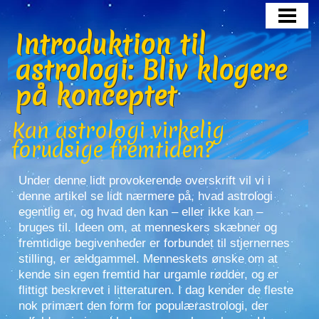
Introduktion til
astrologi: Bliv klogere
på konceptet
Kan astrologi virkelig
forudsige fremtiden?
Under denne lidt provokerende overskrift vil vi i
denne artikel se lidt nærmere på, hvad astrologi
egentlig er, og hvad den kan – eller ikke kan –
bruges til. Ideen om, at menneskers skæbner og
fremtidige begivenheder er forbundet til stjernernes
stilling, er ældgammel. Menneskets ønske om at
kende sin egen fremtid har urgamle rødder, og er
flittigt beskrevet i litteraturen. I dag kender de fleste
nok primært den form for populærastrologi, der