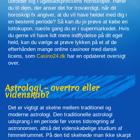
udfolder sig i ugebladspressens horoskoper. Hører
du til dem, der anser det for troværdigt, når dit
horoskop fx angiver, at du vil have heldet med dig i
en bestemt periode? Så kan du jo prøve at købe en
lottokupon, næste gang du er i supermarkedet. Hvis
du gerne vil have lidt mere indflydelse på dit eget
held, kan du vælge at prøve lykken på et af de
efterhånden mange online casinoer med dansk
licens, som
Casino24.dk
har en opdateret oversigt
over.
Astrologi – overtro eller
videnskab?
Det er vigtigt at skelne mellem traditionel og
moderne astrologi. Den traditionelle astrologi
udsprang i en periode før vores tidsregning af
astronomien, altså det videnskabelige studium af
himmelrummet. På den tid skelnede man ikke skarpt