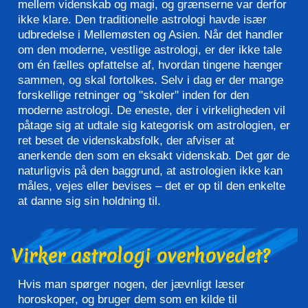
mellem videnskab og magi, og grænserne var derfor
ikke klare. Den traditionelle astrologi havde især
udbredelse i Mellemøsten og Asien. Når det handler
om den moderne, vestlige astrologi, er der ikke tale
om én fælles opfattelse af, hvordan tingene hænger
sammen, og skal fortolkes. Selv i dag er der mange
forskellige retninger og "skoler" inden for den
moderne astrologi. De eneste, der i virkeligheden vil
påtage sig at udtale sig kategorisk om astrologien, er
ret beset de videnskabsfolk, der afviser at
anerkende den som en eksakt videnskab. Det gør de
naturligvis på den baggrund, at astrologien ikke kan
måles, vejes eller bevises – det er op til den enkelte
at danne sig sin holdning til.
Virker astrologi overhovedet?
Hvis man spørger nogen, der jævnligt læser
horoskoper, og bruger dem som en kilde til